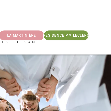
LA MARTINIÈRE
RÉSIDENCE Mᴬᴸ LECLERC
NTS DE SANTE