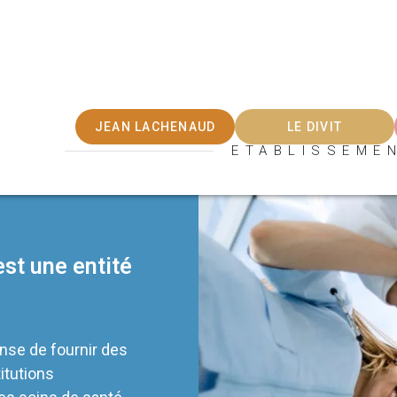
JEAN LACHENAUD
LE DIVIT
ETABLISSEME
st une entité
nse de fournir des
itutions