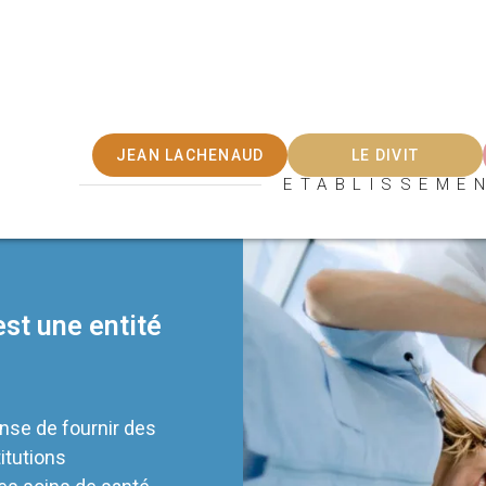
JEAN LACHENAUD
LE DIVIT
ETABLISSEME
st une entité
nse de fournir des
itutions