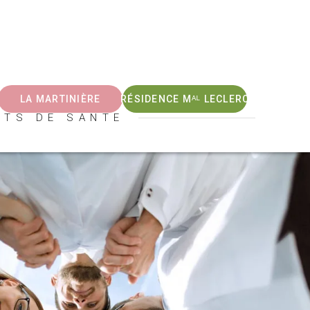
LA MARTINIÈRE
RÉSIDENCE Mᴬᴸ LECLERC
NTS DE SANTE