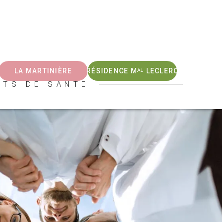
LA MARTINIÈRE
RÉSIDENCE Mᴬᴸ LECLERC
NTS DE SANTE