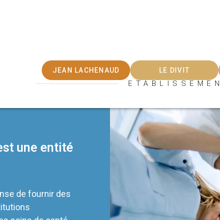
JEAN LACHENAUD
LE DIVIT
ETABLISSEME
st une entité
nse de fournir des
itutions