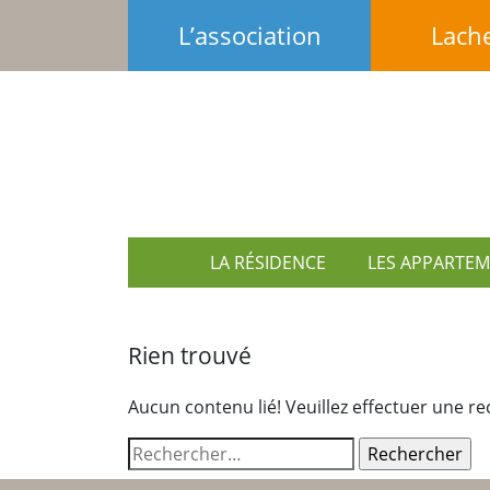
Aller
L’association
Lach
au
contenu
LA RÉSIDENCE
LES APPARTE
Rien trouvé
Aucun contenu lié! Veuillez effectuer une r
Rechercher :