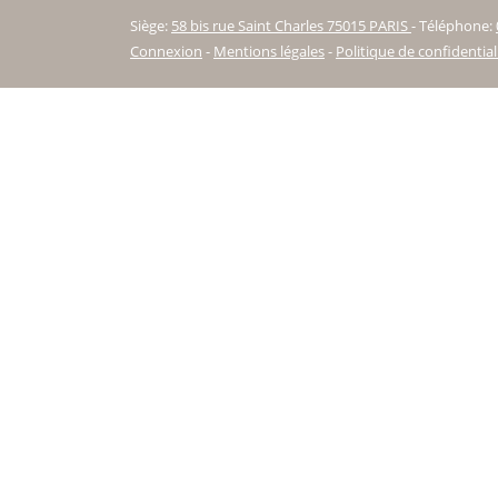
Siège:
58 bis rue Saint Charles 75015 PARIS
-
Téléphone:
Connexion
-
Mentions légales
-
Politique de confidential