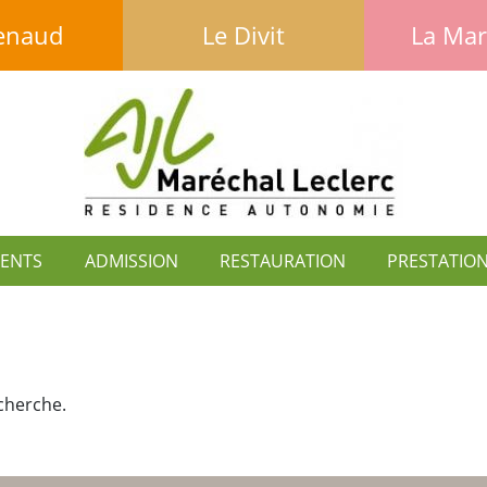
enaud
Le Divit
La Mar
MENTS
ADMISSION
RESTAURATION
PRESTATIO
echerche.