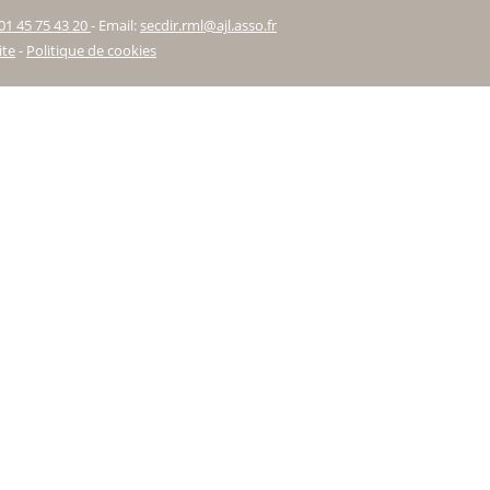
01 45 75 43 20
-
Email:
secdir.rml@ajl.asso.fr
ite
-
Politique de cookies