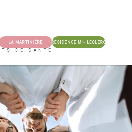
LA MARTINIÈRE
RÉSIDENCE Mᴬᴸ LECLERC
NTS DE SANTE