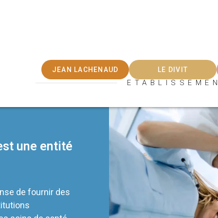
JEAN LACHENAUD
LE DIVIT
ETABLISSEME
st une entité
nse de fournir des
itutions