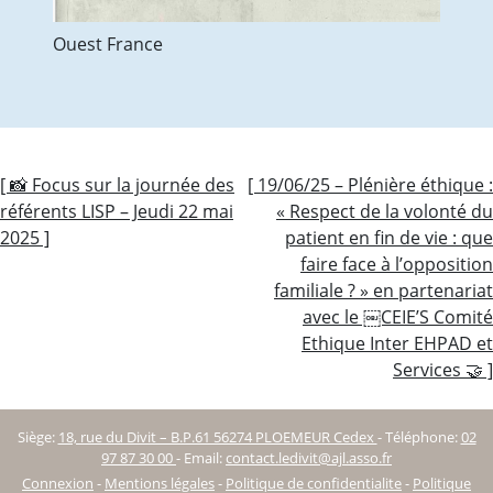
Ouest France
Navigation
[ 📸 Focus sur la journée des
[ 19/06/25 – Plénière éthique :
référents LISP – Jeudi 22 mai
« Respect de la volonté du
de
2025 ]
patient en fin de vie : que
l’article
faire face à l’opposition
familiale ? » en partenariat
avec le ￼CEIE’S Comité
Ethique Inter EHPAD et
Services 🤝 ]
Siège:
18, rue du Divit – B.P.61 56274 PLOEMEUR Cedex
-
Téléphone:
02
97 87 30 00
-
Email:
contact.ledivit@ajl.asso.fr
Connexion
-
Mentions légales
-
Politique de confidentialite
-
Politique