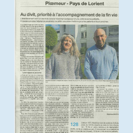
Animations collectives au Divit
Présentation et programme
Actualité & Presse
Galerie photos
Soutien aux aidants
Actualité & Presse
Actualités
Recrutement
Nous contacter
Formulaire en ligne
Annuaire