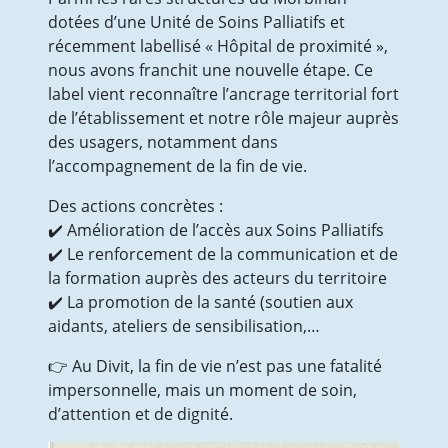
Présentation du service
dotées d’une Unité de Soins Palliatifs et
Activités – chiffres clés
récemment labellisé « Hôpital de proximité »,
SMR
nous avons franchit une nouvelle étape. Ce
Présentation du service
label vient reconnaître l’ancrage territorial fort
Votre séjour
de l’établissement et notre rôle majeur auprès
Les Prestations hôtelières
des usagers, notamment dans
Le service de rééducation
l’accompagnement de la fin de vie.
Les Frais de séjour
EHPAD
Des actions concrètes :
Présentation du service
✔️ Amélioration de l’accès aux Soins Palliatifs
Votre logement
✔️ Le renforcement de la communication et de
Les Prestations hôtelières
la formation auprès des acteurs du territoire
Tarifs et Aides Financières
✔️ La promotion de la santé (soutien aux
Qualité, Usagers
aidants, ateliers de sensibilisation,…
Prévention santé
👉 Au Divit, la fin de vie n’est pas une fatalité
Ateliers prévention des chutes
impersonnelle, mais un moment de soin,
Présentation et programme
d’attention et de dignité.
Actualité & Presse
Galerie photos