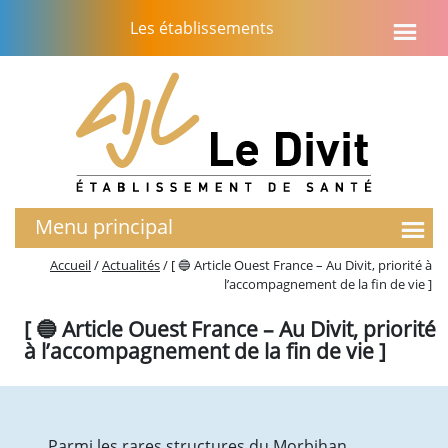
Aller
Les établissements
au
contenu
Menu principal
L’établissement
Accueil
/
Actualités
/
[ 🔵 Article Ouest France – Au Divit, priorité à
l’accompagnement de la fin de vie ]
Notre histoire
Le projet d’établissement
[ 🔵 Article Ouest France – Au Divit, priorité
Soins Palliatifs
à l’accompagnement de la fin de vie ]
EMASP
Présentation du service
Activités – chiffres clés
Unité de Soins Palliatifs (USP)
Parmi les rares structures du Morbihan