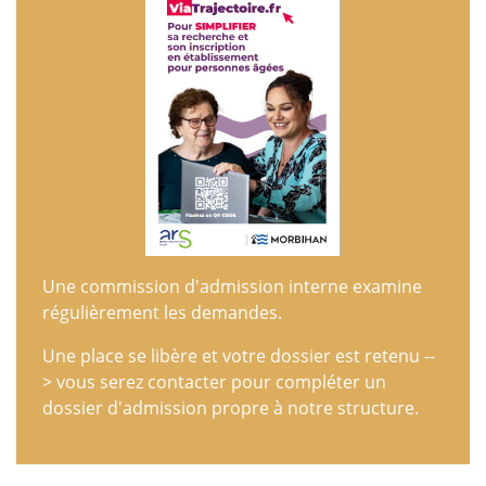
Une commission d'admission interne examine
régulièrement les demandes.
Une place se libère et votre dossier est retenu --
> vous serez contacter pour compléter un
dossier d'admission propre à notre structure.