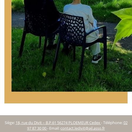
Siège:
18, rue du Divit – B.P.61 56274 PLOEMEUR Cedex
-
Téléphone:
02
97 87 30 00
-
Email:
contact.ledivit@ajl.asso.fr