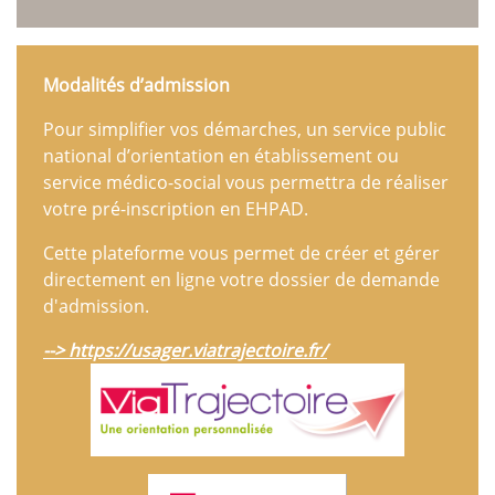
Animations collectives au Divit
Présentation et programme
Actualité & Presse
Modalit
és d
’admission
Galerie photos
Soutien aux aidants
Pour simplifier vos démarches, un service public
Actualité & Presse
national d’orientation en établissement ou
Actualités
service médico-social vous permettra de réaliser
Recrutement
votre pré-inscription en EHPAD.
Nous contacter
Cette plateforme vous permet de créer et gérer
Formulaire en ligne
directement en ligne votre dossier de demande
Annuaire
d'admission.
--> https://usager.viatrajectoire.fr/