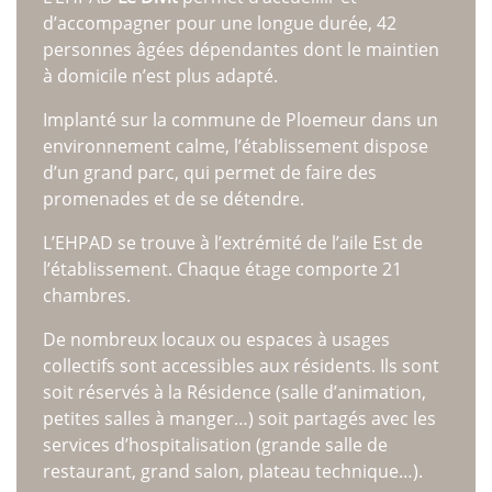
Présentation du service
d’accompagner pour une longue durée, 42
Activités – chiffres clés
personnes âgées dépendantes dont le maintien
SMR
à domicile n’est plus adapté.
Présentation du service
Votre séjour
Implanté sur la commune de Ploemeur dans un
Les Prestations hôtelières
environnement calme, l’établissement dispose
Le service de rééducation
d’un grand parc, qui permet de faire des
Les Frais de séjour
promenades et de se détendre.
EHPAD
L’EHPAD se trouve à l’extrémité de l’aile Est de
Présentation du service
l’établissement. Chaque étage comporte 21
Votre logement
chambres.
Les Prestations hôtelières
Tarifs et Aides Financières
De nombreux locaux ou espaces à usages
Qualité, Usagers
collectifs sont accessibles aux résidents. Ils sont
Prévention santé
soit réservés à la Résidence (salle d’animation,
Ateliers prévention des chutes
petites salles à manger…) soit partagés avec les
Présentation et programme
services d’hospitalisation (grande salle de
Actualité & Presse
restaurant, grand salon, plateau technique…).
Galerie photos