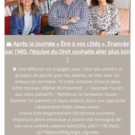
👥 Après la journée « Être à vos côtés », financée
par l’ARS, l’équipe du Divit souhaite aller plus loin
!
🧠 Une réflexion est engagée pour créer des ateliers et
groupes de parole pour les aidants, en lien avec les
acteurs du territoire. 💡 Cette initiative s’inscrit dans
notre mission Hôpital de Proximité : ✅ Favoriser l’accès
aux soins palliatifs✅ Renforcer la formation locale✅
Soutenir les patients et leurs aidants dans une approche
collaborative https://www.ouest-
france.fr/bretagne/lorient-56100/cest-vraiment-
important-detre-entendue-a-lorient-elle-temoigne-de-
son-vecu-comme-aidante-b6e02fda-a067-11f0-9ed2-
c6719bbee39f#google_vignette