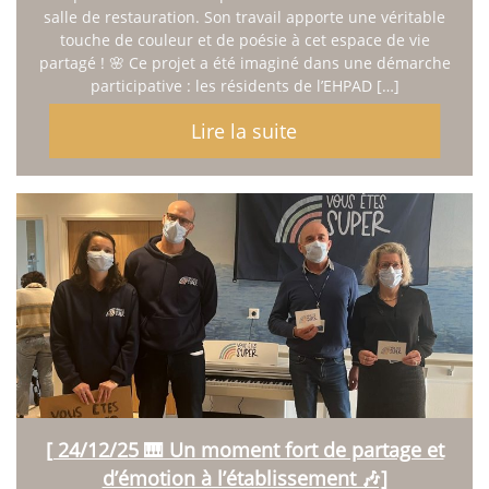
salle de restauration. Son travail apporte une véritable
touche de couleur et de poésie à cet espace de vie
partagé ! 🌸 Ce projet a été imaginé dans une démarche
participative : les résidents de l’EHPAD […]
Lire la suite
[ 24/12/25 🎹 Un moment fort de partage et
d’émotion à l’établissement 🎶]