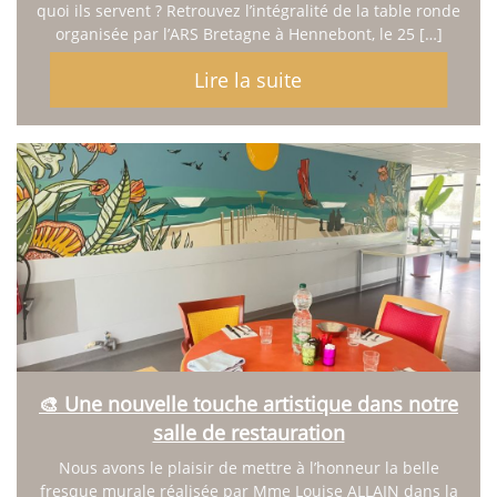
quoi ils servent ? Retrouvez l’intégralité de la table ronde
organisée par l’ARS Bretagne à Hennebont, le 25 […]
Lire la suite
🎨 Une nouvelle touche artistique dans notre
salle de restauration
Nous avons le plaisir de mettre à l’honneur la belle
fresque murale réalisée par Mme Louise ALLAIN dans la