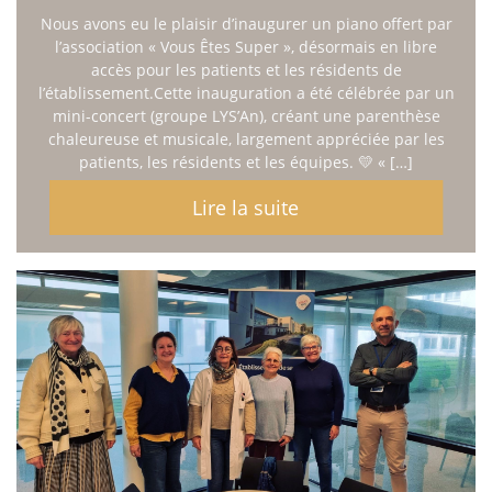
Nous avons eu le plaisir d’inaugurer un piano offert par
l’association « Vous Êtes Super », désormais en libre
accès pour les patients et les résidents de
l’établissement.Cette inauguration a été célébrée par un
mini-concert (groupe LYS’An), créant une parenthèse
chaleureuse et musicale, largement appréciée par les
patients, les résidents et les équipes. 💛 « […]
Lire la suite