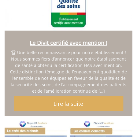
Présentation du service
Activités – chiffres clés
SMR
Présentation du service
Votre séjour
Les Prestations hôtelières
Le Divit certifié avec mention !
Le service de rééducation
🏆 Une belle reconnaissance pour notre établissement !
Les Frais de séjour
Nous sommes fiers d’annoncer que notre établissement
EHPAD
de santé a obtenu la certification HAS avec mention.
Présentation du service
Cette distinction témoigne de l’engagement quotidien de
Votre logement
l’ensemble de nos équipes en faveur de la qualité et de
Les Prestations hôtelières
la sécurité des soins, de l’accompagnement des patients
Tarifs et Aides Financières
et de l’amélioration continue de […]
Qualité, Usagers
Lire la suite
Prévention santé
Ateliers prévention des chutes
Présentation et programme
Actualité & Presse
Galerie photos