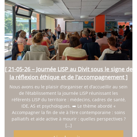
[ 21-05-26 – Journée LISP au Divit sous le signe de
la réflexion éthique et de l’accompagnement ]
Nous avons eu le plaisir d’organiser et d’accueillir au sein
de l’établissement la journée LISP réunissant les
référents LISP du territoire : médecins, cadres de santé,
IDE, AS et psychologues. ➡️ Le thème abordé «
Accompagner la fin de vie à l’ère contemporaine : soins
palliatifs et aide active à mourir : quelles perspectives ?
[…]