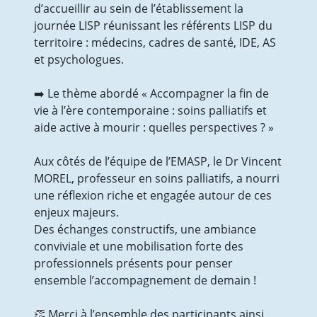
d’accueillir au sein de l’établissement la
Animations collectives au Divit
journée LISP réunissant les référents LISP du
Présentation et programme
territoire : médecins, cadres de santé, IDE, AS
Actualité & Presse
et psychologues.
Galerie photos
Soutien aux aidants
➡️ Le thème abordé « Accompagner la fin de
Actualité & Presse
vie à l’ère contemporaine : soins palliatifs et
Actualités
aide active à mourir : quelles perspectives ? »
Recrutement
Nous contacter
Aux côtés de l’équipe de l’EMASP, le Dr Vincent
Formulaire en ligne
MOREL, professeur en soins palliatifs, a nourri
Annuaire
une réflexion riche et engagée autour de ces
enjeux majeurs.
Des échanges constructifs, une ambiance
conviviale et une mobilisation forte des
professionnels présents pour penser
ensemble l’accompagnement de demain !
👏 Merci à l’ensemble des participants ainsi