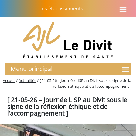
Aller
Les établissements
au
contenu
Menu principal
L’établissement
Accueil
/
Actualités
/
[ 21-05-26 – Journée LISP au Divit sous le signe de la
réflexion éthique et de l’accompagnement ]
Notre histoire
Le projet d’établissement
[ 21-05-26 – Journée LISP au Divit sous le
Soins Palliatifs
signe de la réflexion éthique et de
EMASP
l’accompagnement ]
Présentation du service
Activités – chiffres clés
Unité de Soins Palliatifs (USP)