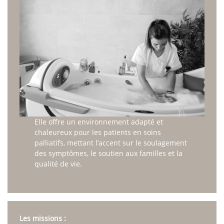
Elle offre un environnement adapté et
chaleureux pour les patients en soins
palliatifs, mettant l’accent sur le soulagement
des symptômes, le soutien aux familles et la
qualité de vie.
Les missions :