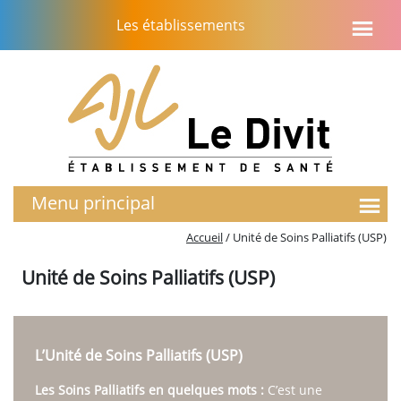
Aller
Les établissements
au
contenu
Menu principal
L’établissement
Accueil
/
Unité de Soins Palliatifs (USP)
Notre histoire
Unité de Soins Palliatifs (USP)
Le projet d’établissement
Soins Palliatifs
EMASP
Présentation du service
L’Unité de Soins Palliatifs (USP)
Activités – chiffres clés
Unité de Soins Palliatifs (USP)
Les Soins Palliatifs en quelques mots :
C’est une