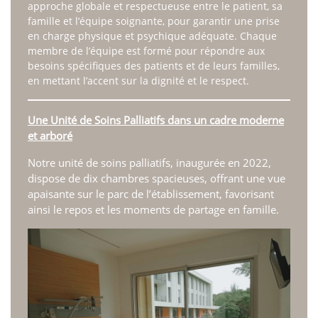
approche globale et respectueuse entre le patient, sa
Présentation du service
famille et l’équipe soignante, pour garantir une prise
Activités – chiffres clés
en charge physique et psychique adéquate. Chaque
SMR
membre de l’équipe est formé pour répondre aux
Présentation du service
besoins spécifiques des patients et de leurs familles,
Votre séjour
en mettant l’accent sur la dignité et le respect.
Les Prestations hôtelières
Le service de rééducation
Une Unité de Soins Palliatifs dans un cadre moderne
Les Frais de séjour
et arboré
EHPAD
Présentation du service
Notre unité de soins palliatifs, inaugurée en 2022,
Votre logement
dispose de dix chambres spacieuses, offrant une vue
apaisante sur le parc de l’établissement, favorisant
Les Prestations hôtelières
ainsi le repos et les moments de partage en famille.
Tarifs et Aides Financières
Qualité, Usagers
Prévention santé
Ateliers prévention des chutes
Présentation et programme
Actualité & Presse
Galerie photos