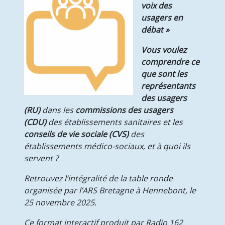
voix des
Animations collectives au Divit
usagers en
Présentation et programme
débat »
Actualité & Presse
Galerie photos
Vous voulez
Soutien aux aidants
comprendre ce
Actualité & Presse
que sont les
Actualités
représentants
Recrutement
des usagers
Nous contacter
(RU)
dans les
commissions des usagers
Formulaire en ligne
(CDU)
des établissements sanitaires et les
Annuaire
conseils de vie sociale (CVS)
des
établissements médico-sociaux, et à quoi ils
servent ?
Retrouvez l’intégralité de la table ronde
organisée par l’ARS Bretagne à Hennebont, le
25 novembre 2025.
Ce format interactif produit par Radio 162