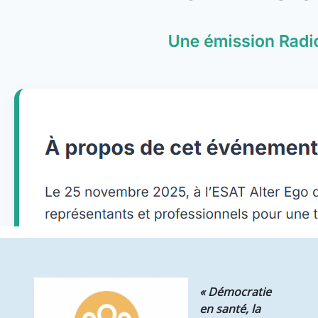
Présentation du service
Activités – chiffres clés
SMR
Présentation du service
Votre séjour
Les Prestations hôtelières
Le service de rééducation
Les Frais de séjour
EHPAD
Présentation du service
Votre logement
Les Prestations hôtelières
Tarifs et Aides Financières
Qualité, Usagers
Prévention santé
Ateliers prévention des chutes
Présentation et programme
« Démocratie
Actualité & Presse
en santé, la
Galerie photos