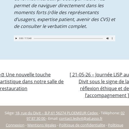
permet de naviguer directement dans les
moments forts (rôle des représentants
d’usagers, expertise patient, avenir des CVS) et
de consulter le verbatim complet.
Navigation
🎨 Une nouvelle touche
[ 21-05-26 – Journée LISP au
artistique dans notre salle de
Divit sous le signe de la
de
restauration
réflexion éthique et de
l’article
l’accompagnement ]
Siège:
18, rue du Divit – B.P.61 56274 PLOEMEUR Cedex
-
Téléphone:
02
97 87 30 00
-
Email:
contact.ledivit@ajl.asso.fr
Connexion
-
Mentions légales
-
Politique de confidentialite
-
Politique