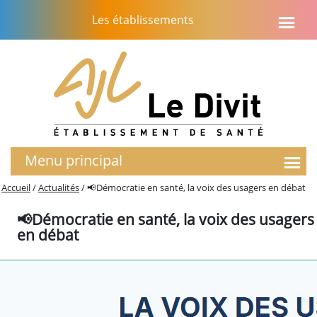
Aller
Les établissements
au
contenu
Menu principal
L’établissement
Accueil
/
Actualités
/
📢Démocratie en santé, la voix des usagers en débat
Notre histoire
📢Démocratie en santé, la voix des usagers
Le projet d’établissement
en débat
Soins Palliatifs
EMASP
Présentation du service
Activités – chiffres clés
Unité de Soins Palliatifs (USP)