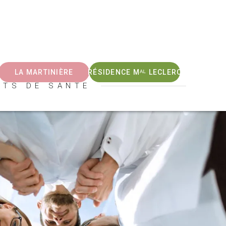
LA MARTINIÈRE
RÉSIDENCE Mᴬᴸ LECLERC
NTS DE SANTE