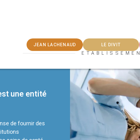
JEAN LACHENAUD
LE DIVIT
ETABLISSEME
st une entité
nse de fournir des
itutions