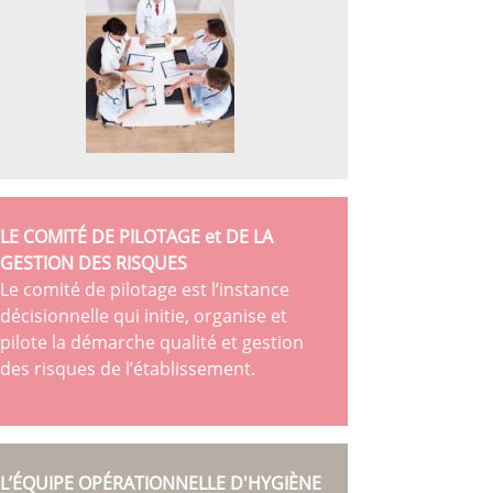
LE COMITÉ DE PILOTAGE et DE LA
GESTION DES RISQUES
Le comité de pilotage est l’instance
décisionnelle qui initie, organise et
pilote la démarche qualité et gestion
des risques de l’établissement.
L’ÉQUIPE OPÉRATIONNELLE D'HYGIÈNE