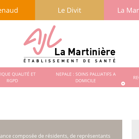
enaud
Le Divit
La Mar
TIQUE QUALITÉ ET
NEPALE : SOINS PALLIATIFS A
RE
RGPD
DOMICILE
nstance composée de résidents, de représentants