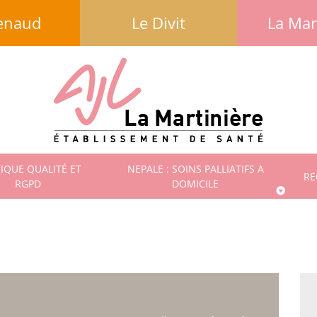
enaud
Le Divit
La Mar
TIQUE QUALITÉ ET
NEPALE : SOINS PALLIATIFS A
RE
RGPD
DOMICILE