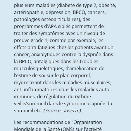
plusieurs maladies (diabète de type 2, obésité,
Pourquoi pratiquer de l’Activité Physique
artériopathie, dépression, BPCO, cancers,
Adaptée (APA)?
pathologies ostéoarticulaires), des
Séances individuelles ou collectives
programmes d’APA ciblés permettent de
d’activités physiques adaptées pour TOUS
traiter des symptômes avec un niveau de
Groupe de gym-équilibre sénior
preuve grade 1, comme par exemple, les
Séances collectives ou individuelles pour
effets anti-fatigues chez les patients ayant un
personnes en surpoids/ obésité (en
cancer, anxiolytiques contre la dyspnée dans
processus ou non de chirurgie bariatrique)
la BPCO, antalgiques dans les troubles
Séances collectives ou individuelles pour
musculosquelettiques, d’amélioration de
personnes post-Covid 19
l’estime de soi sur le plan corporel,
Inscription ou demande de renseignements
myorelaxant dans les maladies musculaires,
Politique qualité et RGPD
anti-inflammatoires dans les maladies auto-
NEPALE : SOINS PALLIATIFS A DOMICILE
immunes, de régulation du rythme
L’équipe
veille/sommeil dans le syndrome d’apnée du
NEPALE : les actions de l’EMTA-SP
sommeil etc.
(Source : Inserm).
Les actions de formations
L’analyse des pratiques et éthique
Les recommandations de l’Organisation
Documents et liens
Mondiale de la Santé (OMS) sur l’activité