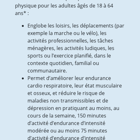
Documents pour tous
physique pour les adultes âgés de 18 à 64
Documents professionnels
ans* :
Fiches pratiques
Partenaires de travail
Englobe les loisirs, les déplacements (par
Nous contacter
exemple la marche ou le vélo), les
Recrutements
activités professionnelles, les tâches
Actualités
ménagères, les activités ludiques, les
Contact
sports ou l’exercice planifié, dans le
contexte quotidien, familial ou
communautaire.
Permet d’améliorer leur endurance
cardio respiratoire, leur état musculaire
et osseux, et réduire le risque de
maladies non transmissibles et de
dépression en pratiquant au moins, au
cours de la semaine, 150 minutes
d’activité d’endurance d’intensité
modérée ou au moins 75 minutes
d’activité d’endurance d’intensité