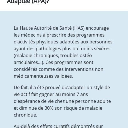
Adaptée (APA)?
Vie quotidienne
Les Médicaments
Prestations
Droits et obligations
La Haute Autorité de Santé (HAS) encourage
Votre séjour
les médecins à prescrire des programmes
Les Comités
d’activités physiques adaptées aux personnes
EHPAD
ayant des pathologies plus ou moins sévères
Présentation de l’équipe
(maladie chroniques, troubles ostéo-
Tarifs et aides financières
articulaires…). Ces programmes sont
Vie quotidienne
considérés comme des interventions non
Les Médicaments
médicamenteuses validées.
Droits et obligations
Prestations & Animations
De fait, il a été prouvé qu’adapter un style de
Votre séjour
vie actif fait gagner au moins 7 ans
Visite
d’espérance de vie chez une personne adulte
Le PASA
et diminue de 30% son risque de maladie
Les Comités
chronique.
SPORT SANTE
Au-delà des effets curatifs démontrés sur
Qu’est-ce que l’APA ?