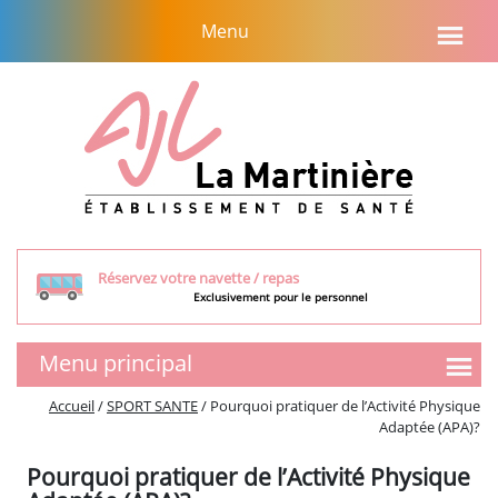
Aller
Menu
au
contenu
Réservez votre navette / repas
Exclusivement pour le personnel
Menu principal
SMR
Accueil
/
SPORT SANTE
/
Pourquoi pratiquer de l’Activité Physique
Adaptée (APA)?
Présentation de l’équipe
Tarifs et aides financières
Pourquoi pratiquer de l’Activité Physique
Visite