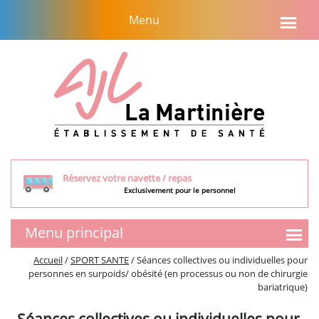
Aller
Menu
au
contenu
Réservez votre navette / repas
Exclusivement pour le personnel
Menu principal
SMR
Accueil
/
SPORT SANTE
/
Séances collectives ou individuelles pour
personnes en surpoids/ obésité (en processus ou non de chirurgie
Présentation de l’équipe
bariatrique)
Tarifs et aides financières
Visite