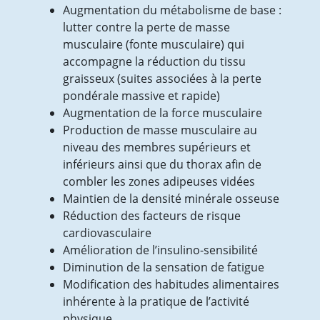
Augmentation du métabolisme de base :
Pourquoi pratiquer de l’Activité Physique
lutter contre la perte de masse
Adaptée (APA)?
musculaire (fonte musculaire) qui
Séances individuelles ou collectives
accompagne la réduction du tissu
d’activités physiques adaptées pour TOUS
graisseux (suites associées à la perte
Groupe de gym-équilibre sénior
pondérale massive et rapide)
Séances collectives ou individuelles pour
Augmentation de la force musculaire
personnes en surpoids/ obésité (en
Production de masse musculaire au
processus ou non de chirurgie bariatrique)
niveau des membres supérieurs et
Séances collectives ou individuelles pour
inférieurs ainsi que du thorax afin de
personnes post-Covid 19
combler les zones adipeuses vidées
Inscription ou demande de renseignements
Maintien de la densité minérale osseuse
Politique qualité et RGPD
Réduction des facteurs de risque
NEPALE : SOINS PALLIATIFS A DOMICILE
cardiovasculaire
L’équipe
Amélioration de l’insulino-sensibilité
NEPALE : les actions de l’EMTA-SP
Diminution de la sensation de fatigue
Les actions de formations
Modification des habitudes alimentaires
L’analyse des pratiques et éthique
inhérente à la pratique de l’activité
Documents et liens
physique