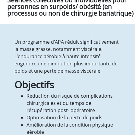
Séances collectives ou individuelles pour
Vie quotidienne
personnes en surpoids/ obésité (en
Les Médicaments
processus ou non de chirurgie bariatrique)
Prestations
Droits et obligations
Votre séjour
Les Comités
Un programme d’APA réduit significativement
EHPAD
la masse grasse, notamment viscérale.
Présentation de l’équipe
L’endurance aérobie à haute intensité
Tarifs et aides financières
engendre une diminution plus importante de
Vie quotidienne
poids et une perte de masse viscérale.
Les Médicaments
Objectifs
Droits et obligations
Prestations & Animations
Réduction du risque de complications
Votre séjour
chirurgicales et du temps de
Visite
récupération post- opératoire
Le PASA
Optimisation de la perte de poids
Les Comités
Amélioration de la condition physique
SPORT SANTE
aérobie
Qu’est-ce que l’APA ?