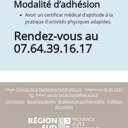
Modalité d’adhésion
Avoir un certificat médical d’aptitude à la
pratique d’activités physiques adaptées.
Rendez-vous au
07.64.39.16.17
Siège:
Chemin de la Martinière 91400 SACLAY
-
Téléphone:
01 69 33 67
67
-
Email:
sec.dir.lamartiniere@ajl.asso.fr
Connexion
-
Mentions légales
-
Politique de confidentialite
-
Politique
de cookies