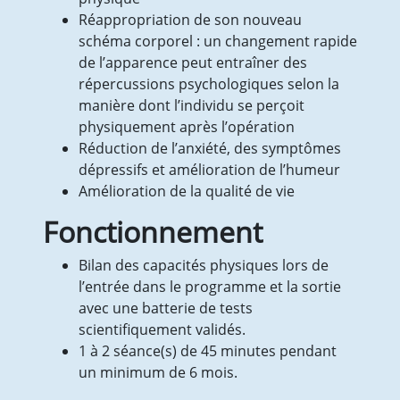
Documents pour tous
Réappropriation de son nouveau
Documents professionnels
schéma corporel : un changement rapide
Fiches pratiques
de l’apparence peut entraîner des
Partenaires de travail
répercussions psychologiques selon la
Nous contacter
manière dont l’individu se perçoit
Recrutements
physiquement après l’opération
Actualités
Réduction de l’anxiété, des symptômes
Contact
dépressifs et amélioration de l’humeur
Amélioration de la qualité de vie
Fonctionnement
Bilan des capacités physiques lors de
l’entrée dans le programme et la sortie
avec une batterie de tests
scientifiquement validés.
1 à 2 séance(s) de 45 minutes pendant
un minimum de 6 mois.