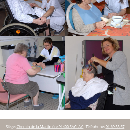
Siège:
Chemin de la Martinière 91400 SACLAY
-
Téléphone:
01 69 33 67