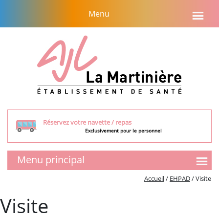
Aller
Menu
au
contenu
Réservez votre navette / repas
Exclusivement pour le personnel
Menu principal
SMR
Accueil
/
EHPAD
/
Visite
Présentation de l’équipe
Visite
Tarifs et aides financières
Visite