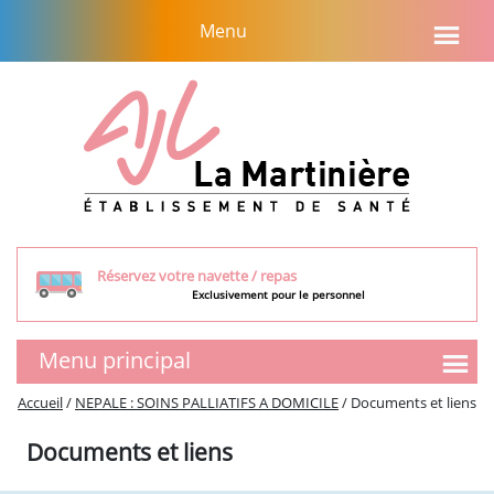
Aller
Menu
au
contenu
Réservez votre navette / repas
Exclusivement pour le personnel
Menu principal
SMR
Accueil
/
NEPALE : SOINS PALLIATIFS A DOMICILE
/
Documents et liens
Présentation de l’équipe
Documents et liens
Tarifs et aides financières
Visite