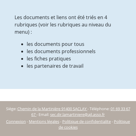
Vie quotidienne
Les Médicaments
Les documents et liens ont été triés en 4
Prestations
rubriques (voir les rubriques au niveau du
Droits et obligations
menu) :
Votre séjour
Les Comités
les documents pour tous
EHPAD
les documents professionnels
Présentation de l’équipe
les fiches pratiques
Tarifs et aides financières
les partenaires de travail
Vie quotidienne
Les Médicaments
Droits et obligations
Prestations & Animations
Votre séjour
Visite
Siège:
Chemin de la Martinière 91400 SACLAY
-
Téléphone:
01 69 33 67
Le PASA
67
-
Email:
sec.dir.lamartiniere@ajl.asso.fr
Les Comités
Connexion
-
Mentions légales
-
Politique de confidentialite
-
Politique
de cookies
SPORT SANTE
Qu’est-ce que l’APA ?