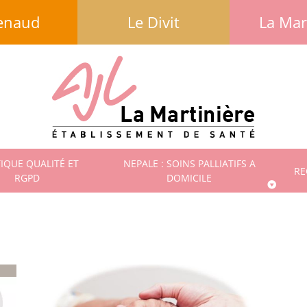
enaud
Le Divit
La Mar
TIQUE QUALITÉ ET
NEPALE : SOINS PALLIATIFS A
RE
RGPD
DOMICILE