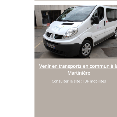
Venir en transports en commun à l
Martinière
Consulter le site : IDF mobilités