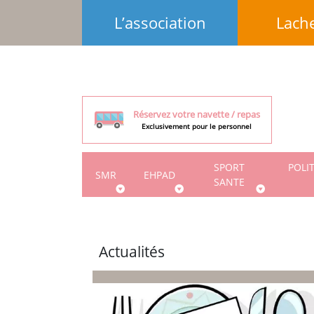
Aller
L’association
Lach
au
contenu
Réservez votre navette / repas
Exclusivement pour le personnel
SPORT
POLI
SMR
EHPAD
SANTE
Actualités