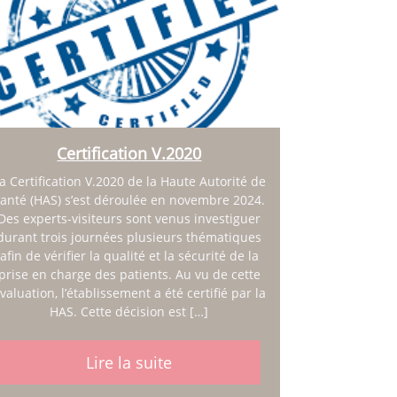
Certification V.2020
a Certification V.2020 de la Haute Autorité de
anté (HAS) s’est déroulée en novembre 2024.
Des experts-visiteurs sont venus investiguer
durant trois journées plusieurs thématiques
afin de vérifier la qualité et la sécurité de la
prise en charge des patients. Au vu de cette
valuation, l’établissement a été certifié par la
HAS. Cette décision est […]
Lire la suite