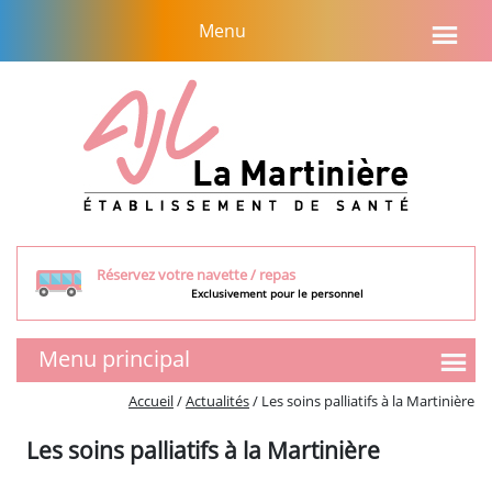
Aller
Menu
au
contenu
Réservez votre navette / repas
Exclusivement pour le personnel
Menu principal
SMR
Accueil
/
Actualités
/
Les soins palliatifs à la Martinière
Présentation de l’équipe
Les soins palliatifs à la Martinière
Tarifs et aides financières
Visite