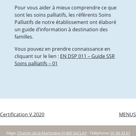
Pourquoi pratiquer de l’Activité Physique
Pour vous aider à mieux comprendre ce que
Adaptée (APA)?
sont les soins palliatifs, les référents Soins
Séances individuelles ou collectives
Palliatifs de notre établissement ont élaboré
d’activités physiques adaptées pour TOUS
un guide d’information à destination des
Groupe de gym-équilibre sénior
familles.
Séances collectives ou individuelles pour
Vous pouvez en prendre connaissance en
personnes en surpoids/ obésité (en
cliquant sur le lien :
EN DSP 011 – Guide SSR
processus ou non de chirurgie bariatrique)
Soins palliatifs – 01
Séances collectives ou individuelles pour
personnes post-Covid 19
Inscription ou demande de renseignements
Politique qualité et RGPD
NEPALE : SOINS PALLIATIFS A DOMICILE
L’équipe
NEPALE : les actions de l’EMTA-SP
Navigation
Certification V.2020
MENUS
Les actions de formations
de
L’analyse des pratiques et éthique
Documents et liens
Siège:
Chemin de la Martinière 91400 SACLAY
-
Téléphone:
01 69 33 67