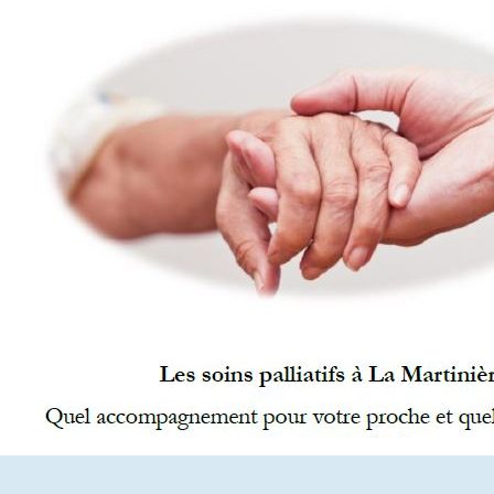
Vie quotidienne
Les Médicaments
Prestations
Droits et obligations
Votre séjour
Les Comités
EHPAD
Présentation de l’équipe
Tarifs et aides financières
Vie quotidienne
Les Médicaments
Droits et obligations
Prestations & Animations
Votre séjour
Visite
Le PASA
Les Comités
SPORT SANTE
Qu’est-ce que l’APA ?