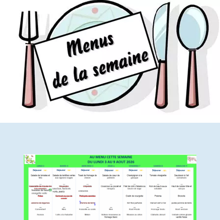
Vie quotidienne
Les Médicaments
Prestations
Droits et obligations
Votre séjour
Les Comités
EHPAD
Présentation de l’équipe
Tarifs et aides financières
Vie quotidienne
Les Médicaments
Droits et obligations
Prestations & Animations
Votre séjour
Visite
Le PASA
Les Comités
SPORT SANTE
Qu’est-ce que l’APA ?