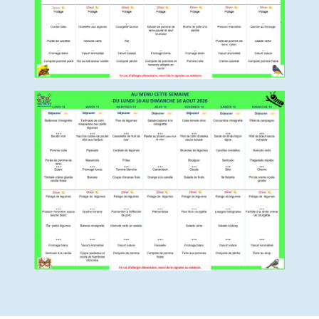
Pourquoi pratiquer de l’Activité Physique
Adaptée (APA)?
Séances individuelles ou collectives
d’activités physiques adaptées pour TOUS
Groupe de gym-équilibre sénior
Séances collectives ou individuelles pour
personnes en surpoids/ obésité (en
processus ou non de chirurgie bariatrique)
Séances collectives ou individuelles pour
personnes post-Covid 19
Inscription ou demande de renseignements
Politique qualité et RGPD
NEPALE : SOINS PALLIATIFS A DOMICILE
L’équipe
NEPALE : les actions de l’EMTA-SP
Les actions de formations
L’analyse des pratiques et éthique
Documents et liens