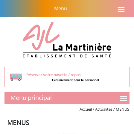
Aller
Menu
au
contenu
Réservez votre navette / repas
Exclusivement pour le personnel
Menu principal
SMR
Accueil
/
Actualités
/
MENUS
Présentation de l’équipe
MENUS
Tarifs et aides financières
Visite