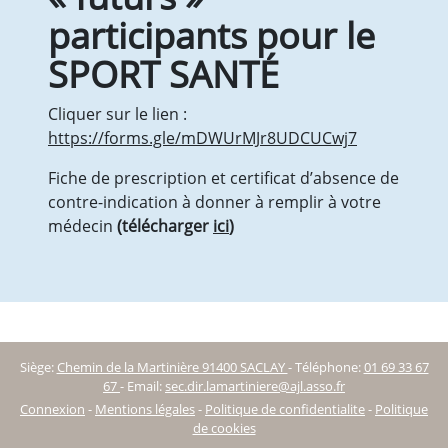
Documents pour tous
participants pour le
Documents professionnels
Fiches pratiques
SPORT SANT
É
Partenaires de travail
Nous contacter
Cliquer sur le lien :
Recrutements
https://forms.gle/mDWUrMJr8UDCUCwj7
Actualités
Contact
Fiche de prescription et certificat d’absence de
contre-indication à donner à remplir à votre
médecin
(télécharger
ici
)
Siège:
Chemin de la Martinière 91400 SACLAY
-
Téléphone:
01 69 33 67
67
-
Email:
sec.dir.lamartiniere@ajl.asso.fr
Connexion
-
Mentions légales
-
Politique de confidentialite
-
Politique
de cookies