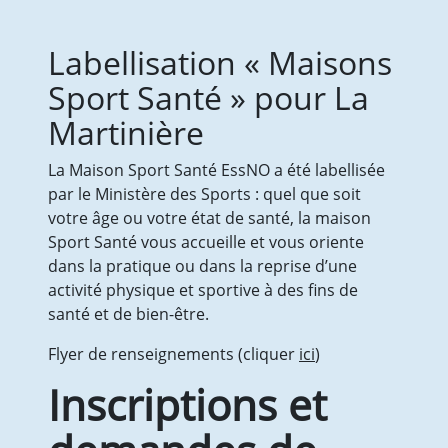
Vie quotidienne
Les Médicaments
Labellisation « Maisons
Prestations
Droits et obligations
Sport Santé » pour La
Votre séjour
Martinière
Les Comités
EHPAD
La Maison Sport Santé EssNO a été labellisée
Présentation de l’équipe
par le Ministère des Sports : quel que soit
Tarifs et aides financières
votre âge ou votre état de santé, la maison
Vie quotidienne
Sport Santé vous accueille et vous oriente
Les Médicaments
dans la pratique ou dans la reprise d’une
Droits et obligations
activité physique et sportive à des fins de
Prestations & Animations
santé et de bien-être.
Votre séjour
Visite
Flyer de renseignements (cliquer
ici
)
Le PASA
Inscriptions et
Les Comités
SPORT SANTE
Qu’est-ce que l’APA ?