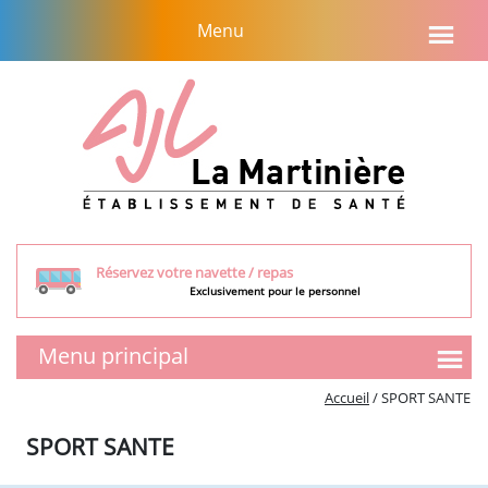
Aller
Menu
au
contenu
Réservez votre navette / repas
Exclusivement pour le personnel
Menu principal
SMR
Accueil
/
SPORT SANTE
Présentation de l’équipe
SPORT SANTE
Tarifs et aides financières
Visite