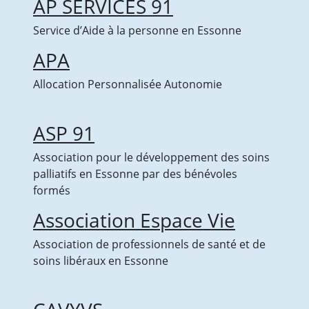
AP SERVICES 91
Documents pour tous
Documents professionnels
Service d’Aide à la personne en Essonne
Fiches pratiques
Partenaires de travail
APA
Nous contacter
Allocation Personnalisée Autonomie
Recrutements
Actualités
Contact
ASP 91
Association pour le développement des soins
palliatifs en Essonne par des bénévoles
formés
Association Espace Vie
Association de professionnels de santé et de
soins libéraux en Essonne