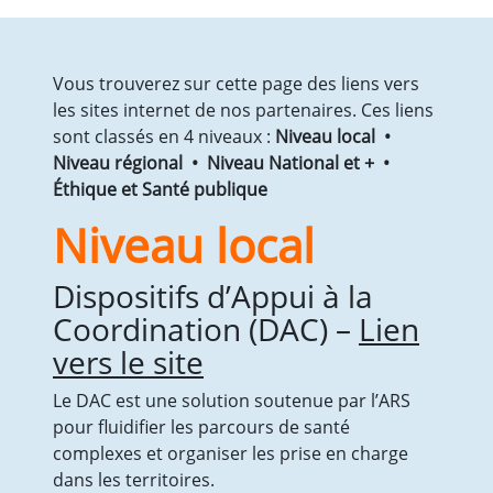
Vie quotidienne
Les Médicaments
Prestations
Vous trouverez sur cette page des liens vers
Droits et obligations
les sites internet de nos partenaires. Ces liens
Votre séjour
sont classés en 4 niveaux :
Niveau local •
Les Comités
Niveau régional • Niveau National et + •
EHPAD
Éthique et Santé publique
Présentation de l’équipe
Niveau local
Tarifs et aides financières
Vie quotidienne
Les Médicaments
Dispositifs d’Appui à la
Droits et obligations
Coordination (DAC) –
Lien
Prestations & Animations
vers le site
Votre séjour
Visite
Le DAC est une solution soutenue par l’ARS
Le PASA
pour fluidifier les parcours de santé
Les Comités
complexes et organiser les prise en charge
SPORT SANTE
dans les territoires.
Qu’est-ce que l’APA ?