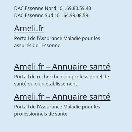
Pourquoi pratiquer de l’Activité Physique
DAC Essonne Nord : 01.69.80.59.40
Adaptée (APA)?
DAC Essonne Sud : 01.64.99.08.59
Séances individuelles ou collectives
Ameli.fr
d’activités physiques adaptées pour TOUS
Groupe de gym-équilibre sénior
Portail de l’Assurance Maladie pour les
Séances collectives ou individuelles pour
assurés de l’Essonne
personnes en surpoids/ obésité (en
processus ou non de chirurgie bariatrique)
Séances collectives ou individuelles pour
Ameli.fr – Annuaire santé
personnes post-Covid 19
Portail de recherche d’un professionnel de
Inscription ou demande de renseignements
santé ou d’un établissement
Politique qualité et RGPD
NEPALE : SOINS PALLIATIFS A DOMICILE
Ameli.fr – Annuaire santé
L’équipe
NEPALE : les actions de l’EMTA-SP
Portail de l’Assurance Maladie pour les
Les actions de formations
professionnels de santé
L’analyse des pratiques et éthique
Documents et liens