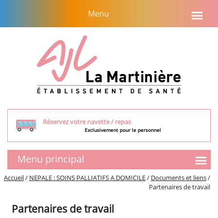
Aller
Menu
au
contenu
Réservez votre navette / repas
Exclusivement pour le personnel
Menu principal
SMR
Accueil
/
NEPALE : SOINS PALLIATIFS A DOMICILE
/
Documents et liens
/
Partenaires de travail
Présentation de l’équipe
Tarifs et aides financières
Partenaires de travail
Visite