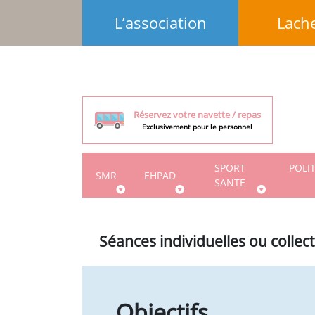
Aller
L’association
Lach
au
contenu
Réservez votre navette / repas
Exclusivement pour le personnel
SPORT
POLI
SMR
EHPAD
SANTE
Séances individuelles ou collec
Objectifs