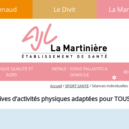
enaud
Le Divit
La Mar
TIQUE QUALITÉ ET
NEPALE : SOINS PALLIATIFS A
RE
RGPD
DOMICILE
Accueil
/
SPORT SANTE
/
Séances individuelles
tives d’activités physiques adaptées pour TOU