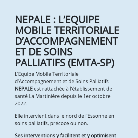
Vie quotidienne
Les Médicaments
NEPALE : L’EQUIPE
Prestations
Droits et obligations
MOBILE TERRITORIALE
Votre séjour
D’ACCOMPAGNEMENT
Les Comités
ET DE SOINS
EHPAD
Présentation de l’équipe
PALLIATIFS (EMTA-SP)
Tarifs et aides financières
Vie quotidienne
L’Equipe Mobile Territoriale
Les Médicaments
d’Accompagnement et de Soins Palliatifs
Droits et obligations
NEPALE
est rattachée à l’établissement de
Prestations & Animations
santé La Martinière depuis le 1er octobre
Votre séjour
2022.
Visite
Le PASA
Elle intervient dans le nord de l’Essonne en
Les Comités
soins palliatifs, précoce ou non.
SPORT SANTE
Ses interventions y facilitent et y optimisent
Qu’est-ce que l’APA ?