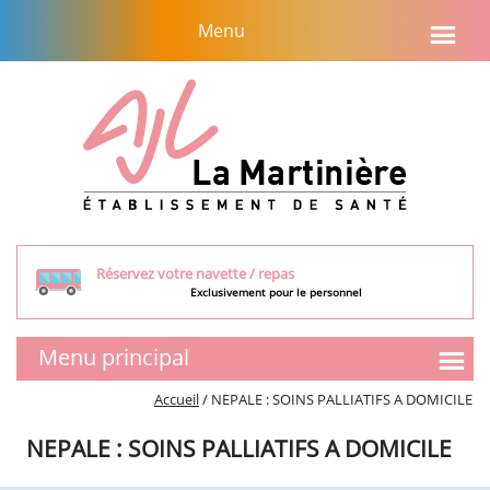
Aller
Menu
au
contenu
Réservez votre navette / repas
Exclusivement pour le personnel
Menu principal
SMR
Accueil
/
NEPALE : SOINS PALLIATIFS A DOMICILE
Présentation de l’équipe
NEPALE : SOINS PALLIATIFS A DOMICILE
Tarifs et aides financières
Visite