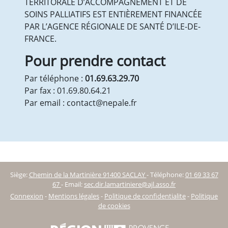
TERRITORALE D’ACCOMPAGNEMENT ET DE
SOINS PALLIATIFS EST ENTIÈREMENT FINANCÉE
PAR L’AGENCE RÉGIONALE DE SANTÉ D’ILE-DE-
FRANCE.
Pour prendre contact
Par téléphone :
01.69.63.29.70
Par fax : 01.69.80.64.21
Par email : contact@nepale.fr
Siège:
Chemin de la Martinière 91400 SACLAY
-
Téléphone:
01 69 33 67
67
-
Email:
sec.dir.lamartiniere@ajl.asso.fr
Connexion
-
Mentions légales
-
Politique de confidentialite
-
Politique
de cookies