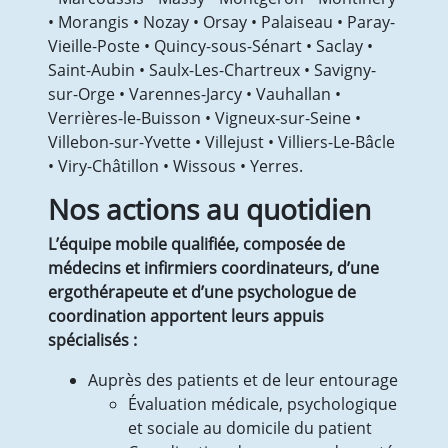
Documents pour tous
• Morangis • Nozay • Orsay • Palaiseau • Paray-
Documents professionnels
Vieille-Poste • Quincy-sous-Sénart • Saclay •
Fiches pratiques
Saint-Aubin • Saulx-Les-Chartreux • Savigny-
Partenaires de travail
sur-Orge • Varennes-Jarcy • Vauhallan •
Nous contacter
Verrières-le-Buisson • Vigneux‑sur-Seine •
Recrutements
Villebon-sur-Yvette • Villejust • Villiers-Le-Bâcle
Actualités
• Viry-Châtillon • Wissous • Yerres.
Contact
Nos actions au quotidien
L’équipe mobile qualifiée, composée de
médecins et infirmiers coordinateurs, d’une
ergothérapeute et d’une psychologue de
coordination apportent leurs appuis
spécialisés :
Auprès des patients et de leur entourage
Évaluation médicale, psychologique
et sociale au domicile du patient