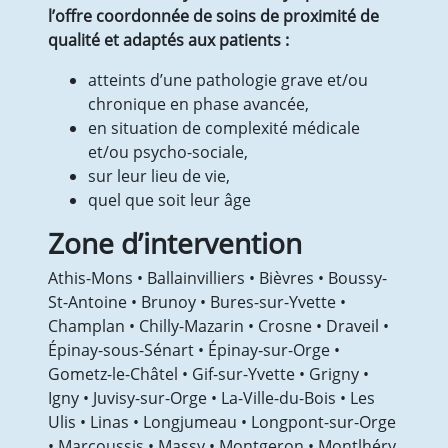
l’offre coordonnée de soins de proximité de
Pourquoi pratiquer de l’Activité Physique
qualité et adaptés aux patients :
Adaptée (APA)?
Séances individuelles ou collectives
atteints d’une pathologie grave et/ou
d’activités physiques adaptées pour TOUS
chronique en phase avancée,
Groupe de gym-équilibre sénior
en situation de complexité médicale
Séances collectives ou individuelles pour
et/ou psycho-sociale,
personnes en surpoids/ obésité (en
sur leur lieu de vie,
processus ou non de chirurgie bariatrique)
quel que soit leur âge
Séances collectives ou individuelles pour
Zone d’intervention
personnes post-Covid 19
Inscription ou demande de renseignements
Athis-Mons • Ballainvilliers • Bièvres • Boussy-
Politique qualité et RGPD
St-Antoine • Brunoy • Bures-sur-Yvette •
NEPALE : SOINS PALLIATIFS A DOMICILE
Champlan • Chilly-Mazarin • Crosne • Draveil •
L’équipe
Épinay-sous-Sénart • Épinay‑sur-Orge •
NEPALE : les actions de l’EMTA-SP
Gometz-le-Châtel • Gif-sur-Yvette • Grigny •
Les actions de formations
Igny • Juvisy-sur-Orge • La-Ville-du-Bois • Les
L’analyse des pratiques et éthique
Ulis • Linas • Longjumeau • Longpont-sur-Orge
Documents et liens
• Marcoussis • Massy • Montgeron • Montlhéry